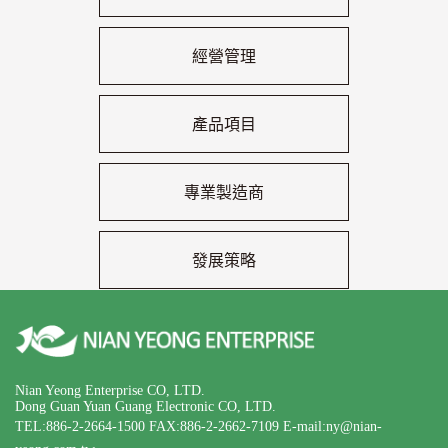
經營管理
產品項目
專業製造商
發展策略
Nian Yeong Enterprise CO, LTD.
Dong Guan Yuan Guang Electronic CO, LTD.
TEL:886-2-2664-1500
FAX:886-2-2662-7109
E-mail:ny@nian-